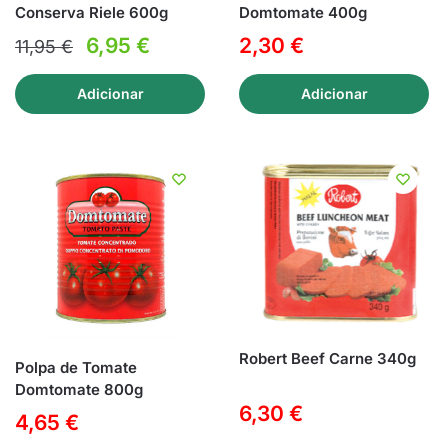
Conserva Riele 600g
Domtomate 400g
O
O
6,95
€
2,30
€
11,95
€
preço
preço
Adicionar
Adicionar
original
atual
era:
é:
11,95 €.
6,95 €.
Robert Beef Carne 340g
Polpa de Tomate
Domtomate 800g
6,30
€
4,65
€