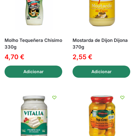
Molho Tequeñera Chísimo
Mostarda de Dijon Dijona
330g
370g
4,70
€
2,55
€
Adicionar
Adicionar