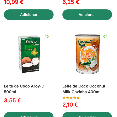
10,99
€
6,25
€
Adicionar
Adicionar
Leite de Coco Aroy-D
Leite de Coco Coconut
500ml
Milk Cozinha 400ml
3,55
€
2,10
€