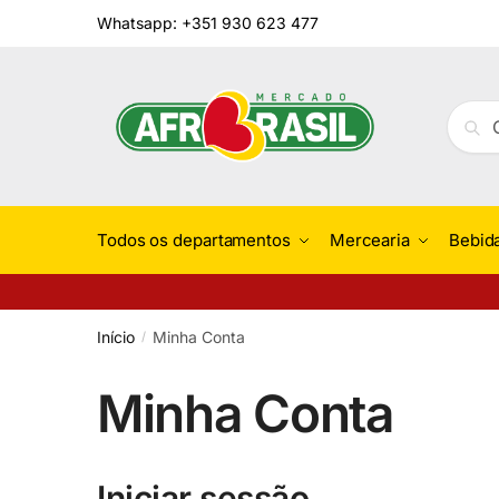
Skip
Skip
Whatsapp: +351 930 623 477
to
to
navigation
content
Pesqu
Pesq
por:
Todos os departamentos
Mercearia
Bebid
Início
Minha Conta
/
Minha Conta
Iniciar sessão