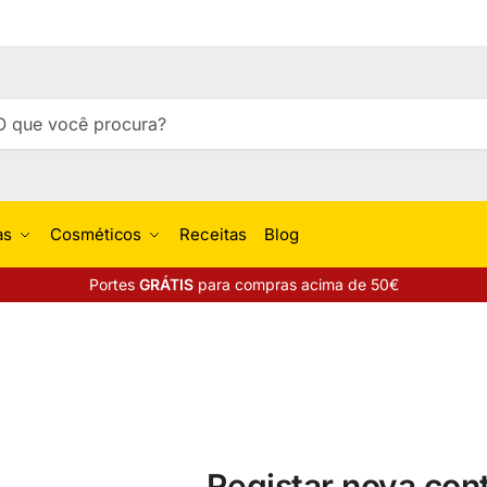
isar
uisa
as
Cosméticos
Receitas
Blog
Portes
GRÁTIS
para compras acima de 50€
Registar nova con