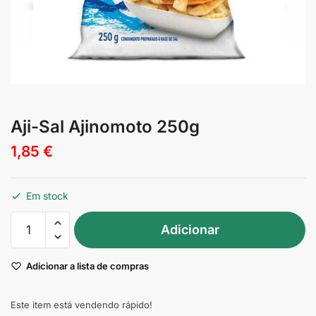
Aji-Sal Ajinomoto 250g
1,85
€
Em stock
Quantidade
Adicionar
de
Aji-
Adicionar a lista de compras
Sal
Ajinomoto
250g
Este item está vendendo rápido!