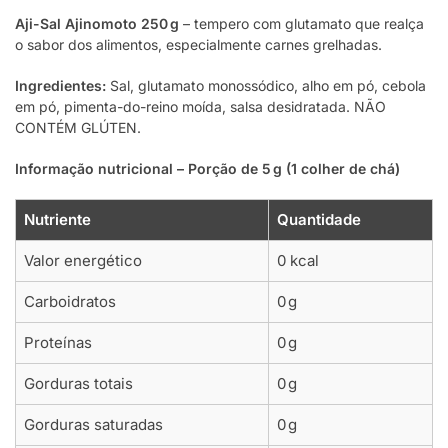
Aji-Sal Ajinomoto 250 g
– tempero com glutamato que realça
o sabor dos alimentos, especialmente carnes grelhadas.
Ingredientes:
Sal, glutamato monossódico, alho em pó, cebola
em pó, pimenta-do-reino moída, salsa desidratada. NÃO
CONTÉM GLÚTEN.
Informação nutricional – Porção de 5 g (1 colher de chá)
Nutriente
Quantidade
Valor energético
0 kcal
Carboidratos
0 g
Proteínas
0 g
Gorduras totais
0 g
Gorduras saturadas
0 g