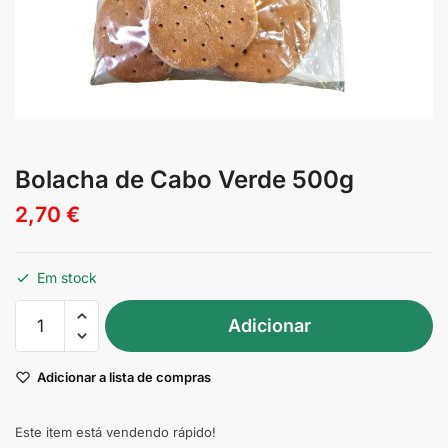
Bolacha de Cabo Verde 500g
2,70
€
Em stock
Quantidade
Adicionar
de
Bolacha
Adicionar a lista de compras
de
Cabo
Verde
Este item está vendendo rápido!