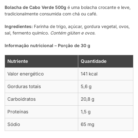
Bolacha de Cabo Verde 500g
é uma bolacha crocante e leve,
tradicionalmente consumida com chá ou café.
Ingredientes:
Farinha de trigo, açúcar, gordura vegetal, ovos,
sal, fermento químico.
Contém glúten e ovos.
Informação nutricional – Porção de 30 g
Nutriente
Quantidade
Valor energético
141 kcal
Gorduras totais
5,6 g
Carboidratos
20,8 g
Proteínas
1,5 g
Sódio
65 mg