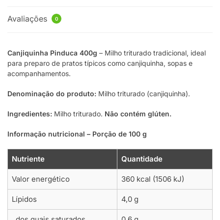
Avaliações
0
Canjiquinha Pinduca 400g
– Milho triturado tradicional, ideal
para preparo de pratos típicos como canjiquinha, sopas e
acompanhamentos.
Denominação do produto:
Milho triturado (canjiquinha).
Ingredientes:
Milho triturado.
Não contém glúten.
Informação nutricional – Porção de 100 g
Nutriente
Quantidade
Valor energético
360 kcal (1506 kJ)
Lípidos
4,0 g
dos quais saturados
0,6 g