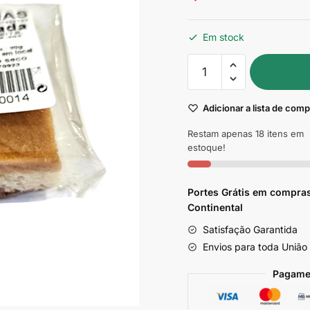
Em stock
Quantidade
de
Cocada
Adicionar a lista de com
recheada
150g
Restam apenas 18 itens em
estoque!
Portes Grátis em compras
Continental
Satisfação Garantida
Envios para toda União
Pagame