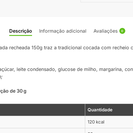
Descrição
Informação adicional
Avaliações
0
da recheada 150g traz a tradicional cocada com recheio c
çúcar, leite condensado, glucose de milho, margarina, co
;
rção de 30 g
Quantidade
120 kcal