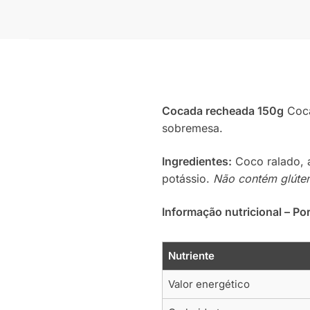
Cocada recheada 150g
Coca
sobremesa.
Ingredientes:
Coco ralado, a
potássio.
Não contém glúten
Informação nutricional – Po
Nutriente
Valor energético