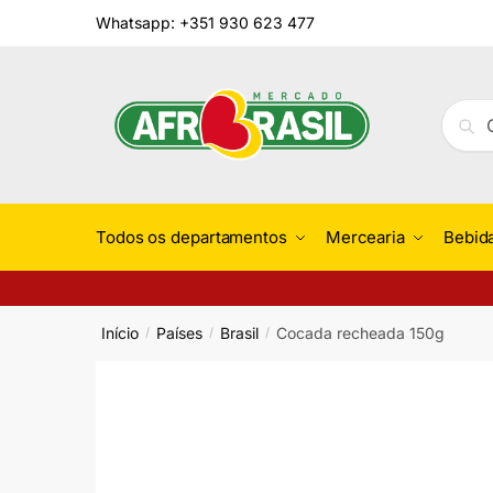
Skip
Skip
Whatsapp: +351 930 623 477
to
to
navigation
content
Pesqu
Pesq
por:
Todos os departamentos
Mercearia
Bebid
Início
Países
Brasil
Cocada recheada 150g
/
/
/