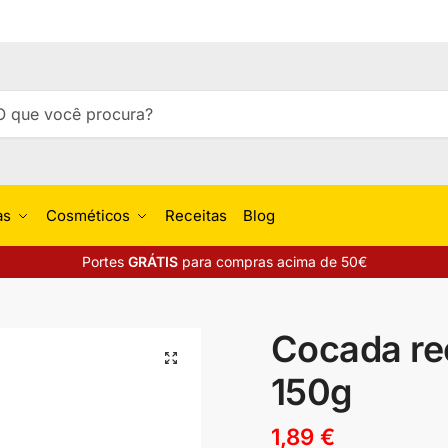
isar
uisa
as
Cosméticos
Receitas
Blog
Portes
GRÁTIS
para compras acima de 50€
Cocada r
🔍
150g
1,89
€