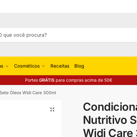
isar
uisa
as
Cosméticos
Receitas
Blog
Portes
GRÁTIS
para compras acima de 50€
 Sete Óleos Widi Care 300ml
Condicion
🔍
Nutritivo 
Widi Care