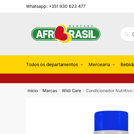
Skip
Skip
Whatsapp: +351 930 623 477
to
to
navigation
content
Pesqu
Pesq
por:
Todos os departamentos
Mercearia
Bebid
Início
Marcas
Widi Care
Condicionador Nutritivo
/
/
/