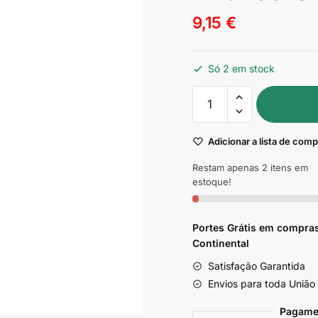
9,15
€
Só 2 em stock
Quantidade
de
Condicionador
Adicionar a lista de com
Nutritivo
Sete
Restam apenas 2 itens em
Óleos
estoque!
Widi
Care
Portes Grátis em compras
300ml
Continental
Satisfação Garantida
Envios para toda União
Pagame