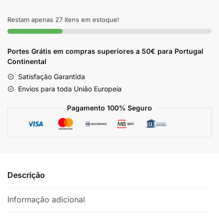
Pentear
Modelador
Restam apenas 27 itens em estoque!
de
Ondas
Portes Grátis em compras superiores a 50€ para Portugal
Juba
Continental
2A
Satisfação Garantida
2B
2C
Envios para toda União Europeia
Widi
Pagamento 100% Seguro
Care
500ml
Descrição
Informação adicional