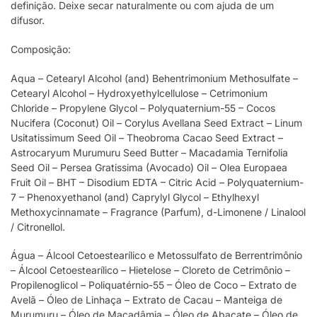
definição. Deixe secar naturalmente ou com ajuda de um
difusor.
Composição:
Aqua – Cetearyl Alcohol (and) Behentrimonium Methosulfate –
Cetearyl Alcohol – Hydroxyethylcellulose – Cetrimonium
Chloride – Propylene Glycol – Polyquaternium-55 – Cocos
Nucifera (Coconut) Oil – Corylus Avellana Seed Extract – Linum
Usitatissimum Seed Oil – Theobroma Cacao Seed Extract –
Astrocaryum Murumuru Seed Butter – Macadamia Ternifolia
Seed Oil – Persea Gratissima (Avocado) Oil – Olea Europaea
Fruit Oil – BHT – Disodium EDTA – Citric Acid – Polyquaternium-
7 – Phenoxyethanol (and) Caprylyl Glycol – Ethylhexyl
Methoxycinnamate – Fragrance (Parfum), d-Limonene / Linalool
/ Citronellol.
Água – Álcool Cetoestearílico e Metossulfato de Berrentrimônio
– Álcool Cetoestearílico – Hietelose – Cloreto de Cetrimônio –
Propilenoglicol – Poliquatérnio-55 – Óleo de Coco – Extrato de
Avelã – Óleo de Linhaça – Extrato de Cacau – Manteiga de
Murumuru – Óleo de Macadâmia – Óleo de Abacate – Óleo de