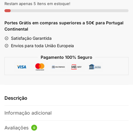
Óleo
Restam apenas 5 itens em estoque!
Babosa
Gota
Portes Grátis em compras superiores a 50€ para Portugal
Dourada
Continental
1kg
Satisfação Garantida
Envios para toda União Europeia
Pagamento 100% Seguro
Descrição
Informação adicional
Avaliações
0