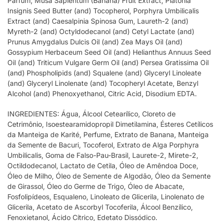
Parfum, Musa Sapientum (Banana) Fruit Extract, Platonia
Insignis Seed Butter (and) Tocopherol, Porphyra Umbilicalis
Extract (and) Caesalpinia Spinosa Gum, Laureth-2 (and)
Myreth-2 (and) Octyldodecanol (and) Cetyl Lactate (and)
Prunus Amygdalus Dulcis Oil (and) Zea Mays Oil (and)
Gossypium Herbaceum Seed Oil (and) Helianthus Annuus Seed
Oil (and) Triticum Vulgare Germ Oil (and) Persea Gratissima Oil
(and) Phospholipids (and) Squalene (and) Glyceryl Linoleate
(and) Glyceryl Linolenate (and) Tocopheryl Acetate, Benzyl
Alcohol (and) Phenoxyethanol, Citric Acid, Disodium EDTA.
INGREDIENTES: Água, Álcool Cetearílico, Cloreto de
Cetrimônio, Isoestearamidopropil Dimetilamina, Ésteres Cetílicos
da Manteiga de Karité, Perfume, Extrato de Banana, Manteiga
da Semente de Bacuri, Tocoferol, Extrato de Alga Porphyra
Umbilicalis, Goma de Falso-Pau-Brasil, Laurete-2, Mirete-2,
Octildodecanol, Lactato de Cetila, Óleo de Amêndoa Doce,
Óleo de Milho, Óleo de Semente de Algodão, Óleo da Semente
de Girassol, Óleo do Germe de Trigo, Óleo de Abacate,
Fosfolipídeos, Esqualeno, Linoleato de Glicerila, Linolenato de
Glicerila, Acetato de Ascorbyl Tocoferila, Álcool Benzílico,
Fenoxietanol, Ácido Cítrico, Edetato Dissódico.