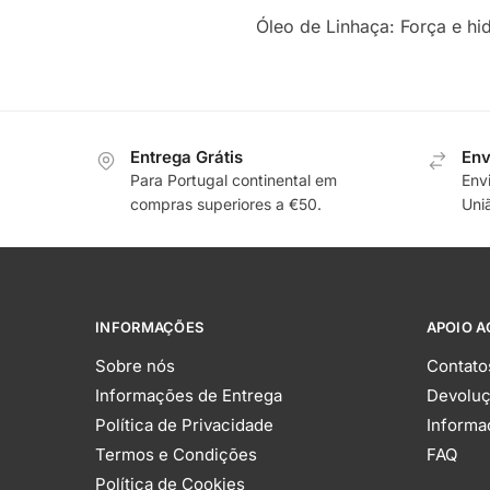
Óleo de Linhaça: Força e hi
Entrega Grátis
Env
Para Portugal continental em
Env
compras superiores a €50.
Uni
INFORMAÇÕES
APOIO A
Sobre nós
Contato
Informações de Entrega
Devolu
Política de Privacidade
Informa
Termos e Condições
FAQ
Política de Cookies