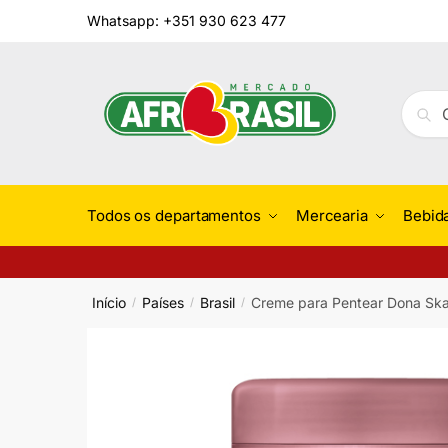
Skip
Skip
Whatsapp: +351 930 623 477
to
to
navigation
content
Pesqu
Pesq
por:
Todos os departamentos
Mercearia
Bebid
Início
Países
Brasil
Creme para Pentear Dona Ska
/
/
/