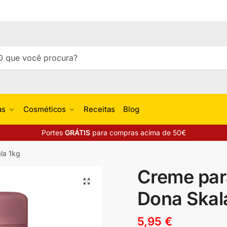
isar
uisa
as
Cosméticos
Receitas
Blog
Portes
GRÁTIS
para compras acima de 50€
la 1kg
Creme par
🔍
Dona Skal
5,95
€