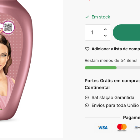
Em stock
Quantidade
de
Creme
Adicionar a lista de com
para
Pentear
Restam menos de 54 itens!
Dona
Skala
Portes Grátis em compras
1kg
Continental
Satisfação Garantida
Envios para toda União
Pagame