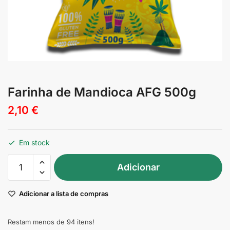
Farinha de Mandioca AFG 500g
2,10
€
Em stock
Quantidade
Adicionar
de
Farinha
Adicionar a lista de compras
de
Mandioca
AFG
Restam menos de 94 itens!