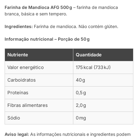
Farinha de Mandioca AFG 500 g
– farinha de mandioca
branca, básica e sem tempero.
Ingredientes:
Farinha de mandioca. Não contém glúten.
Informação nutricional – Porção de 50 g
Nutriente
Quantidade
Valor energético
175 kcal (733 kJ)
Carboidratos
40 g
Proteínas
0,5 g
Fibras alimentares
2,0 g
Sódio
0 mg
Aviso legal:
As informações nutricionais e ingredientes podem