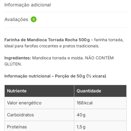
Informação adicional
Avaliações
0
Farinha de Mandioca Torrada Rocha 500 g
– farinha torrada,
ideal para farofas crocantes e pratos tradicionais.
Ingredientes:
Mandioca torrada e moída. NÃO CONTÉM
GLÚTEN.
Informação nutricional – Porção de 50 g (½ xícara)
Nutriente
Quantidade
Valor energético
168 kcal
Carboidratos
40 g
Proteínas
1,5 g