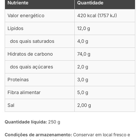
Nutriente
Quantidade
Valor energético
420 kcal (1757 kJ)
Lípidos
12,0 g
dos quais saturados
4,0 g
Hidratos de carbono
74,0 g
dos quais açúcares
2,0 g
Proteínas
3,0 g
Fibra alimentar
5,0 g
Sal
2,00 g
Quantidade líquida:
250 g
Condições de armazenamento:
Conservar em local fresco e