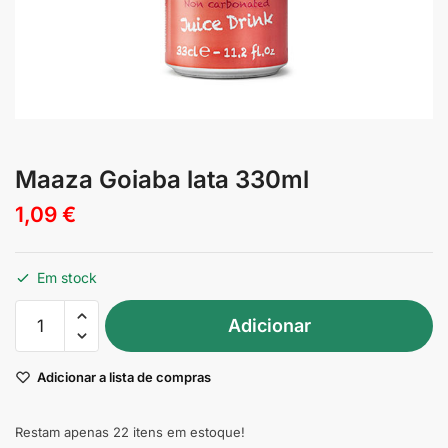
Maaza Goiaba lata 330ml
1,09
€
Em stock
Quantidade
Adicionar
de
Maaza
Adicionar a lista de compras
Goiaba
lata
330ml
Restam apenas 22 itens em estoque!