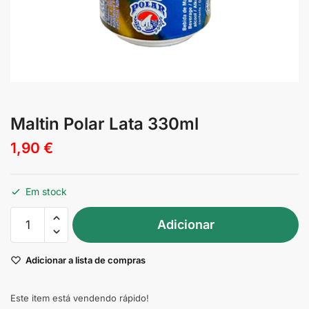
Maltin Polar Lata 330ml
1,90
€
Em stock
Quantidade
Adicionar
de
Maltin
Adicionar a lista de compras
Polar
Lata
330ml
Este item está vendendo rápido!