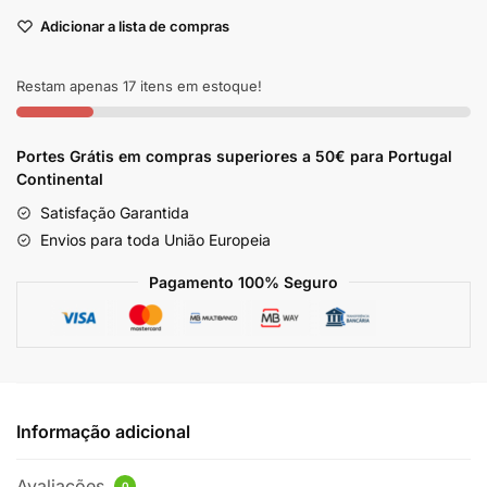
Máscara
Adicionar a lista de compras
Fortificante
Rapunzel
Lola
Restam apenas 17 itens em estoque!
450ml
Portes Grátis em compras superiores a 50€ para Portugal
Continental
Satisfação Garantida
Envios para toda União Europeia
Pagamento 100% Seguro
Informação adicional
Avaliações
0