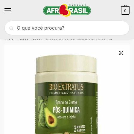
Skip
Skip
to
to
0
navigation
content
Pesquisar
Pesquisa
Portes
GRÁTIS
para compras acima de 50€
por:
Início
Países
Brasil
Máscara Pós-Química Bio Extratus 1kg
/
/
/
🔍