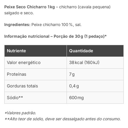
Peixe Seco Chicharro 1 kg
– chicharro (cavala pequena)
salgado e seco.
Ingredientes:
Peixe chicharro 100 %, sal.
Informação nutricional – Porção de 30 g (1 pedaço)*
Nutriente
Quantidade
Valor energético
38 kcal (160 kJ)
Proteínas
7 g
Gorduras totais
0,4 g
Sódio**
600 mg
*Valores padrão.
**Alto teor de sódio, deve ser dessalgado antes do consumo.