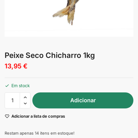
Peixe Seco Chicharro 1kg
13,95
€
Em stock
Quantidade
Adicionar
de
Peixe
Adicionar a lista de compras
Seco
Chicharro
1kg
Restam apenas 14 itens em estoque!