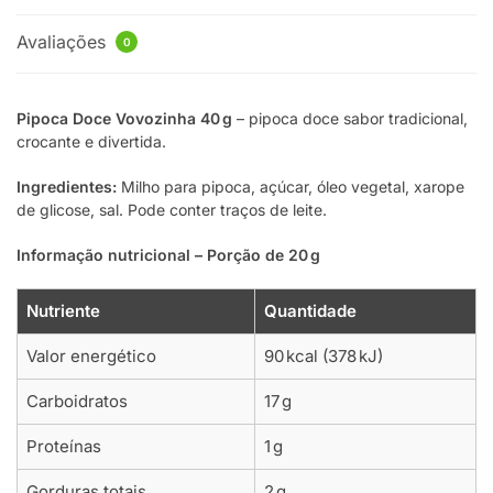
Avaliações
0
Pipoca Doce Vovozinha 40 g
– pipoca doce sabor tradicional,
crocante e divertida.
Ingredientes:
Milho para pipoca, açúcar, óleo vegetal, xarope
de glicose, sal. Pode conter traços de leite.
Informação nutricional – Porção de 20 g
Nutriente
Quantidade
Valor energético
90 kcal (378 kJ)
Carboidratos
17 g
Proteínas
1 g
Gorduras totais
2 g