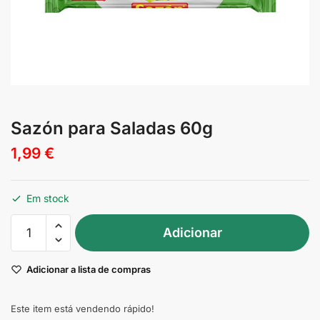
Sazón para Saladas 60g
1,99
€
Em stock
Quantidade
Adicionar
de
Sazón
Adicionar a lista de compras
para
Saladas
60g
Este item está vendendo rápido!