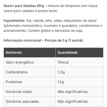
Sazón para Saladas 60 g
– mistura de temperos com toque
suave para saladas e pratos leves.
Ingredientes:
Sal, cebola, alho, salsa, realçadores de sabor
(glutamato monossódico, inosinato e guanilato), condimentos e
aromatizantes. Contém glúten e derivados de soja.
Informação nutricional – Porção de 5 g (1 sachê)
Nutriente
Quantidade
Valor energético
10 kcal
Carboidratos
1,3 g
Proteínas
1,1 g
Gorduras totais
Não significativas
Gorduras saturadas
Não significativas