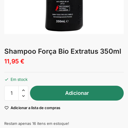
Shampoo Força Bio Extratus 350ml
11,95
€
Em stock
Quantidade
Adicionar
de
Shampoo
Adicionar a lista de compras
Força
Bio
Extratus
Restam apenas 16 itens em estoque!