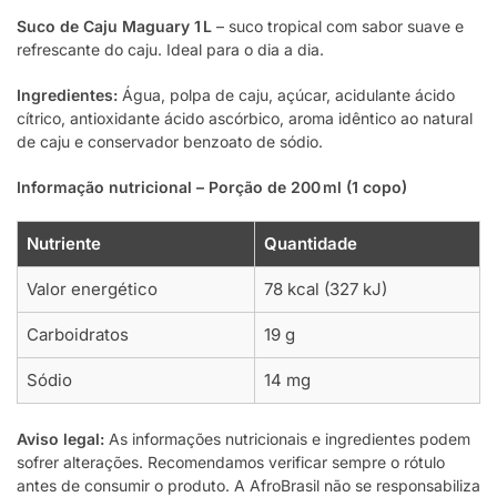
Suco de Caju Maguary 1 L
– suco tropical com sabor suave e
refrescante do caju. Ideal para o dia a dia.
Ingredientes:
Água, polpa de caju, açúcar, acidulante ácido
cítrico, antioxidante ácido ascórbico, aroma idêntico ao natural
de caju e conservador benzoato de sódio.
Informação nutricional – Porção de 200 ml (1 copo)
Nutriente
Quantidade
Valor energético
78 kcal (327 kJ)
Carboidratos
19 g
Sódio
14 mg
Aviso legal:
As informações nutricionais e ingredientes podem
sofrer alterações. Recomendamos verificar sempre o rótulo
antes de consumir o produto. A AfroBrasil não se responsabiliza