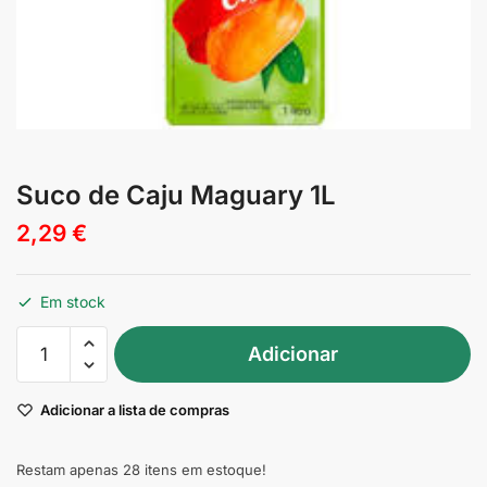
Suco de Caju Maguary 1L
2,29
€
Em stock
Quantidade
Adicionar
de
Suco
Adicionar a lista de compras
de
Caju
Maguary
Restam apenas 28 itens em estoque!