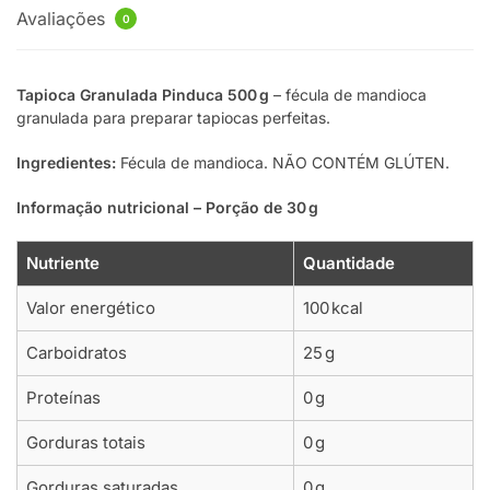
Avaliações
0
Tapioca Granulada Pinduca 500 g
– fécula de mandioca
granulada para preparar tapiocas perfeitas.
Ingredientes:
Fécula de mandioca. NÃO CONTÉM GLÚTEN.
Informação nutricional – Porção de 30 g
Nutriente
Quantidade
Valor energético
100 kcal
Carboidratos
25 g
Proteínas
0 g
Gorduras totais
0 g
Gorduras saturadas
0 g