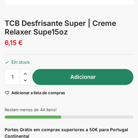
TCB Desfrisante Super | Creme
Relaxer Supe15oz
6,15
€
Em stock
Quantidade
Adicionar
de
TCB
Adicionar a lista de compras
Desfrisante
Super
|
Restam menos de 44 itens!
Creme
Relaxer
Portes Grátis em compras superiores a 50€ para Portugal
Supe15oz
Continental