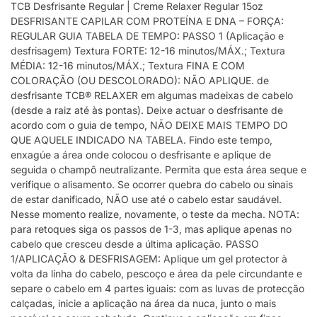
TCB Desfrisante Regular | Creme Relaxer Regular 15oz
DESFRISANTE CAPILAR COM PROTEÍNA E DNA – FORÇA:
REGULAR GUIA TABELA DE TEMPO: PASSO 1 (Aplicação e
desfrisagem) Textura FORTE: 12-16 minutos/MÁX.; Textura
MÉDIA: 12-16 minutos/MÁX.; Textura FINA E COM
COLORAÇÃO (OU DESCOLORADO): NÃO APLIQUE. de
desfrisante TCB® RELAXER em algumas madeixas de cabelo
(desde a raiz até às pontas). Deixe actuar o desfrisante de
acordo com o guia de tempo, NÃO DEIXE MAIS TEMPO DO
QUE AQUELE INDICADO NA TABELA. Findo este tempo,
enxagúe a área onde colocou o desfrisante e aplique de
seguida o champô neutralizante. Permita que esta área seque e
verifique o alisamento. Se ocorrer quebra do cabelo ou sinais
de estar danificado, NÃO use até o cabelo estar saudável.
Nesse momento realize, novamente, o teste da mecha. NOTA:
para retoques siga os passos de 1-3, mas aplique apenas no
cabelo que cresceu desde a última aplicação. PASSO
1/APLICAÇÃO & DESFRISAGEM: Aplique um gel protector à
volta da linha do cabelo, pescoço e área da pele circundante e
separe o cabelo em 4 partes iguais: com as luvas de protecção
calçadas, inicie a aplicação na área da nuca, junto o mais