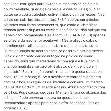
seguir as instruções para evitar queimaduras na pele e do
couro cabeludo, queda de cabelo e lesões oculares; 2) Não
utilize se o couro cabeludo estiver irritado ou tiver lesões. Não
utilize em cabelos descolorados; 3) Não utilize em cabelos
pintados com tintas permanentes, que estão quebradiços,
tenham pontas duplas ou estejam danificados. Não aplique em
cabelo com permanente. Use a fórmula FRACA (MILD) apenas
se o teste da mecha for aceitável; 4) Se já alisou o cabelo
anteriormente, alise apenas o cabelo que cresceu desde a
última aplicação de acordo como se descreve nas instruções;
5) Se o desfrisante causar irritação na pele ou no couro
cabeludo, enxagúe imediatamente com água e lave com o
champô neutralizante cujo pH é abaixo de 7 (vendido em
separado). Se a irritação persistir ou ocorre queda de cabelo,
consulte um médico; 6) Se o desfrisante entrar em contacto
com os olhos, enxagúe-os de imediato e consulte um médico.
CUIDADO: Contém um agente alcalino. Afaste o contacto com
os olhos. Pode causar cegueira. Mantenha fora do alcance das
crianças. Pode provocar quebra ou queda de cabelo.
Recomendado apenas para cabelo afro-caribenho. País de
origem: E.U.A.