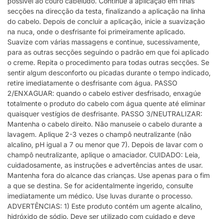
possível ao couro cabeludo. Continue a aplicação em finas
secções na direcção da testa, finalizando a aplicação na linha
do cabelo. Depois de concluir a aplicação, inicie a suavização
na nuca, onde o desfrisante foi primeiramente aplicado.
Suavize com várias massagens e continue, sucessivamente,
para as outras secções seguindo o padrão em que foi aplicado
o creme. Repita o procedimento para todas outras secções. Se
sentir algum desconforto ou picadas durante o tempo indicado,
retire imediatamente o desfrisante com água. PASSO
2/ENXAGUAR: quando o cabelo estiver desfrisado, enxagúe
totalmente o produto do cabelo com água quente até eliminar
quaisquer vestígios de desfrisante. PASSO 3/NEUTRALIZAR:
Mantenha o cabelo direito. Não manuseie o cabelo durante a
lavagem. Aplique 2-3 vezes o champô neutralizante (não
alcalino, pH igual a 7 ou menor que 7). Depois de lavar com o
champô neutralizante, aplique o amaciador. CUIDADO: Leia,
cuidadosamente, as instruções e advertências antes de usar.
Mantenha fora do alcance das crianças. Use apenas para o fim
a que se destina. Se for acidentalmente ingerido, consulte
imediatamente um médico. Use luvas durante o processo.
ADVERTÊNCIAS: 1) Este produto contém um agente alcalino,
hidróxido de sódio. Deve ser utilizado com cuidado e deve