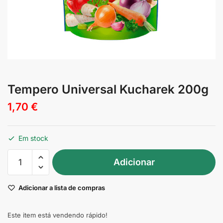
Tempero Universal Kucharek 200g
1,70
€
Em stock
Quantidade
Adicionar
de
Tempero
Adicionar a lista de compras
Universal
Kucharek
200g
Este item está vendendo rápido!