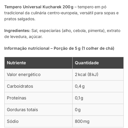
Tempero Universal Kucharek 200 g
– tempero em pó
tradicional da culinária centro-europeia, versátil para sopas e
pratos salgados.
Ingredientes:
Sal, especiarias (alho, cebola, pimenta), extrato
de levedura, açúcar.
Informação nutricional – Porção de 5 g (1 colher de chá)
Nutriente
Quantidade
Valor energético
2 kcal (8 kJ)
Carboidratos
0,4 g
Proteínas
0,1 g
Gorduras totais
0 g
Sódio
800 mg