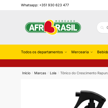
Skip
Skip
Whatsapp: +351 930 623 477
to
to
navigation
content
Pesqu
Pesq
por:
Todos os departamentos
Mercearia
Bebid
Início
Marcas
Lola
Tônico do Crescimento Rapun
/
/
/