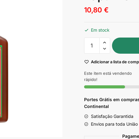
10,80
€
Em stock
Quantidade
de
Tônico
Adicionar a lista de com
do
Crescimento
Este item está vendendo
Rapunzel
rápido!
Lola
250ml
Portes Grátis em compras
Continental
Satisfação Garantida
Envios para toda União
Pagame