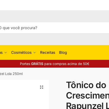
isar
uisa
as
Cosméticos
Receitas
Blog
Portes
GRÁTIS
para compras acima de 50€
zel Lola 250ml
Tônico do
🔍
Crescimen
Rapunzel 