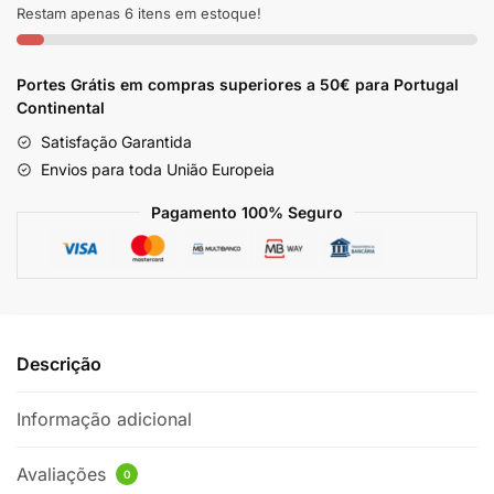
de
Restam apenas 6 itens em estoque!
Barro
Carvão
Portes Grátis em compras superiores a 50€ para Portugal
Ativado
Continental
Elite
Satisfação Garantida
Envios para toda União Europeia
Pagamento 100% Seguro
Descrição
Informação adicional
Avaliações
0