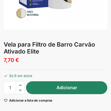
Vela para Filtro de Barro Carvão
Ativado Elite
7,70
€
Só 6 em stock
Quantidade
Adicionar
de
Vela
Adicionar a lista de compras
para
Filtro