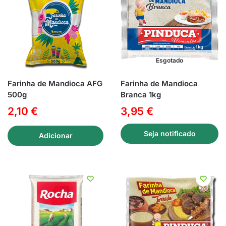
Esgotado
Farinha de Mandioca AFG
Farinha de Mandioca
500g
Branca 1kg
2,10
€
3,95
€
Seja notificado
Adicionar