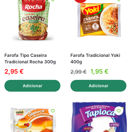
Farofa Tipo Caseira
Farofa Tradicional Yoki
Tradicional Rocha 300g
400g
O
O
2,95
€
1,95
€
2,99
€
preço
preço
Adicionar
Adicionar
original
atual
era:
é:
2,99 €.
1,95 €.